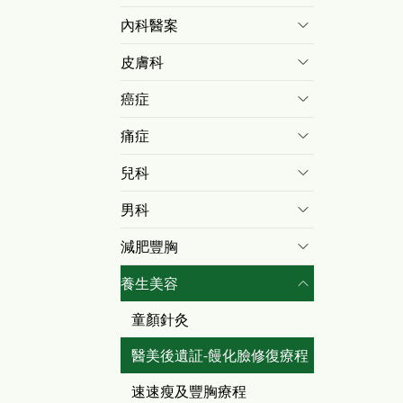
內科醫案
皮膚科
癌症
痛症
兒科
男科
減肥豐胸
養生美容
童顏針灸
醫美後遺証-饅化臉修復療程
速速瘦及豐胸療程