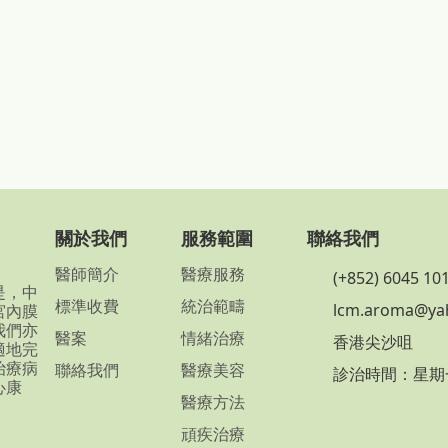
關於我們
服務範圍
聯絡我們
醫師簡介
醫療服務
(+852) 6045 10
是，中
標準收費
統治範疇
lcm.aroma@ya
宮內膜
我們亦
醫案
情緒治療
香港尖沙咀
適地完
治療病
聯絡我們
醫療美容
診治時間：星期一至星
心康
醫療方法
頑疾治療