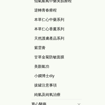
仙氣氫氧中藥美肌療程
逆轉青春療程
本草仁心中藥系列
本草仁心香薰系列
天然護膚產品系列
紫雲膏
甘草金菊防敏面膜
美顏氣功
小嫻博士diy
拔罐注意事頊
純氫及純氧治療
寬心醫藥