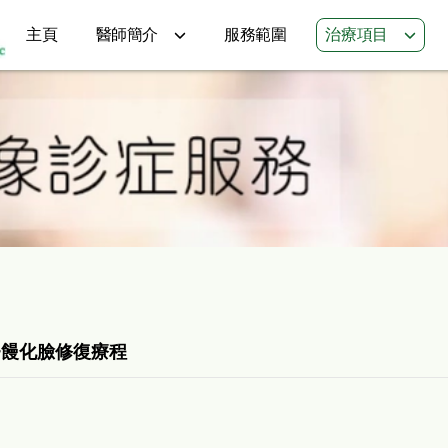
主頁
醫師簡介
服務範圍
治療項目
~饅化臉修復療程