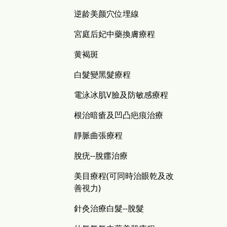
逆龄美颜穴位埋線
宮庭后妃中藥換膚療程
黄褐斑
白髮變黑髮療程
電泳冰肌V臉及防敏感療程
根治暗瘡及凹凸疤痕治療
靜脈曲張療程
脫疣--脫癦治療
美目療程(可同時治眼乾及改
善視力)
針灸治療白髮--脫髮