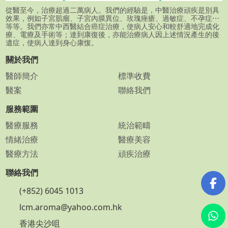
從醫至今，治療超過二萬病人。我們的經驗是，中醫治療頑疾是別具
效果，例如子宮肌瘤、子宮內膜異位、玫瑰痤瘡、過敏症、不孕症⋯
等等。我們亦常中西醫結合癌症治療，使病人安心和較舒適地完成化
療、電療及手術等；達到康復後，亦能治療病人因上述情況產生的後
遺症，使病人達到身心康愎。
關於我們
醫師簡介
標準收費
醫案
聯絡我們
服務範圍
醫療服務
統治範疇
情緒治療
醫療美容
醫療方法
頑疾治療
聯絡我們
(+852) 6045 1013
lcm.aroma@yahoo.com.hk
香港尖沙咀